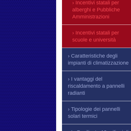
Incentivi statali per
alberghi e Pubbliche
Amministrazioni
Incentivi statali per
scuole e università
Caratteristiche degli
impianti di climatizzazione
I vantaggi del
riscaldamento a pannelli
radianti
Tipologie dei pannelli
solari termici