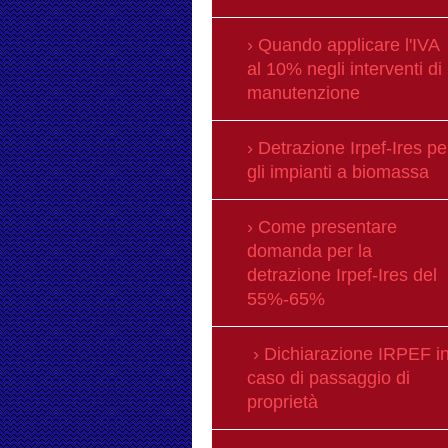
Quando applicare l'IVA
al 10% negli interventi di
manutenzione
Detrazione Irpef-Ires pe
gli impianti a biomassa
Come presentare
domanda per la
detrazione Irpef-Ires del
55%-65%
Dichiarazione IRPEF i
caso di passaggio di
proprietà