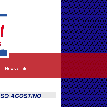
i
News e info
SSO AGOSTINO