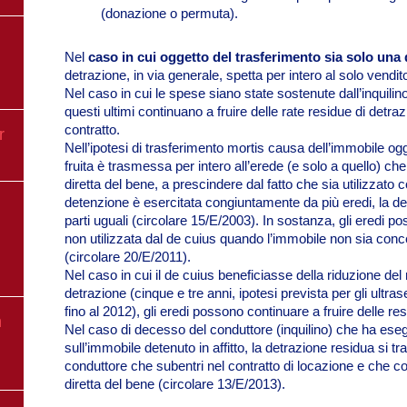
(donazione o permuta).
Nel
caso in cui oggetto del trasferimento sia solo una 
detrazione, in via generale, spetta per intero al solo vendit
Nel caso in cui le spese siano state sostenute dall’inquili
questi ultimi continuano a fruire delle rate residue di det
contratto.
r
Nell’ipotesi di trasferimento mortis causa dell’immobile ogg
fruita è trasmessa per intero all’erede (e solo a quello) c
diretta del bene, a prescindere dal fatto che sia utilizzato 
detenzione è esercitata congiuntamente da più eredi, la det
parti uguali (circolare 15/E/2003). In sostanza, gli eredi p
non utilizzata dal de cuius quando l’immobile non sia co
(circolare 20/E/2011).
Nel caso in cui il de cuius beneficiasse della riduzione del 
detrazione (cinque e tre anni, ipotesi prevista per gli ultras
fino al 2012), gli eredi possono continuare a fruire delle re
n
Nel caso di decesso del conduttore (inquilino) che ha esegui
sull’immobile detenuto in affitto, la detrazione residua si tr
conduttore che subentri nel contratto di locazione e che c
diretta del bene (circolare 13/E/2013).