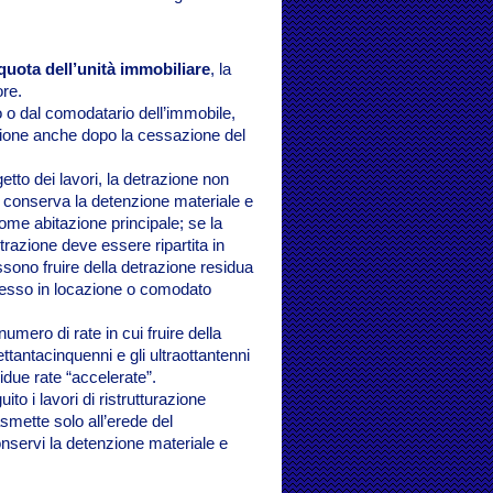
quota dell’unità immobiliare
, la
ore.
no o dal comodatario dell’immobile,
razione anche dopo la cessazione del
etto dei lavori, la detrazione non
he conserva la detenzione materiale e
come abitazione principale; se la
razione deve essere ripartita in
ossono fruire della detrazione residua
ncesso in locazione o comodato
numero di rate in cui fruire della
ettantacinquenni e gli ultraottantenni
sidue rate “accelerate”.
to i lavori di ristrutturazione
asmette solo all’erede del
onservi la detenzione materiale e