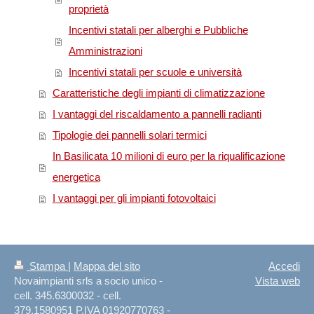
proprietà
Incentivi statali per alberghi e Pubbliche
Amministrazioni
Incentivi statali per scuole e università
Caratteristiche degli impianti di climatizzazione
I vantaggi del riscaldamento a pannelli radianti
Tipologie dei pannelli solari termici
In Basilicata 10 milioni di euro per la riqualificazione
energetica
I vantaggi per gli impianti fotovoltaici
Stampa
|
Mappa del sito
Accedi
Novaimpianti srls a socio unico -
Vista web
cell. 345.6300032 - cell.
379.1580951 P.IVA 01920770763 -